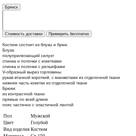
Брянск
Стоимость доставки
Примерить бесплатно
Костюм состоит из блузы и брюк.
Блуза:
полуприлегающий силуэт
спинка и полочки с кокетками
спинка и полочки с рельефами
V-образный вырез горловины
рукав втачной короткий, с манжетами из отделочной ткани
нижняя часть кокетки из отделочной ткани
Брюки:
из контрастной ткани
прямые по всей длине
пояс частично с эластичной лентой
Пол
Мужской
Цвет
Голубой
Вид изделия
Костюм
Материал
Ст-150