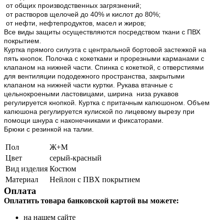
от общих производственных загрязнений;
от растворов щелочей до 40% и кислот до 80%;
от нефти, нефтепродуктов, масел и жиров;
Все виды защиты осуществляются посредством ткани с ПВХ
покрытием.
Куртка прямого силуэта с центральной бортовой застежкой на
пять кнопок. Полочка с кокетками и прорезными карманами с
клапаном на нижней части. Спинка с кокеткой, с отверстиями
для вентиляции пододежного пространства, закрытыми
клапаном на нижней части куртки. Рукава втачные с
цельнокроеными ластовицами, ширина низа рукавов
регулируется кнопкой. Куртка с притачным капюшоном. Объем
капюшона регулируется кулиской по лицевому вырезу при
помощи шнура с наконечниками и фиксаторами.
Брюки с резинкой на талии.
Пол
Ж+М
Цвет
серый-красный
Вид изделия
Костюм
Материал
Нейлон с ПВХ покрытием
Оплата
Оплатить товара банковской картой вы можете:
на нашем сайте