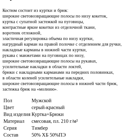
Костюм состоит из куртки и брюк:
широкие световозвращающие полосы по низу кокеток,
куртка с супатной застежкой на пуговицы,
контрастные яркие кокетки из отделочной ткани,
воротник отложной,
эластичная регулировка объема по низу куртки,
нагрудный карман на правой полочке с отделением для ручки,
накладные карманы в нижней части куртки,
рукава с манжетами на пуговицах по низу,
широкие световозвращающие полосы на рукавах,
усилительные накладки в области локтей,
брюки с накладными карманами на передних половинках,
в области коленей усилительные накладки,
широкие световозвращающие полосы в нижней части брюк,
застежка брюк на «молнию».
Пол
Мужской
Цвет
серый-красный
Вид изделия
Куртка+Брюки
Материал
смесовая, пл. 210 г/м²
Серия
Тимбер
Состав
50% ХБ 50%ПЭ