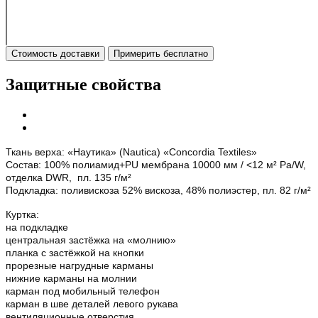
Стоимость доставки
Примерить бесплатно
Защитные свойства
Ткань верха: «Наутика» (Nautica) «Concordia Textiles»
Состав: 100% полиамид+PU мембрана 10000 мм / <12 м² Ра/W,
отделка DWR, пл. 135 г/м²
Подкладка: поливискоза 52% вискоза, 48% полиэстер, пл. 82 г/м²
Куртка:
на подкладке
центральная застёжка на «молнию»
планка с застёжкой на кнопки
прорезные нагрудные карманы
нижние карманы на молнии
карман под мобильный телефон
карман в шве деталей левого рукава
вентиляционные отверстия