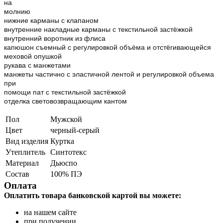
на
молнию
нижние карманы с клапаном
внутренние накладные карманы с текстильной застёжкой
внутренний воротник из флиса
капюшон съемный с регулировкой объёма и отстёгивающейся
меховой опушкой
рукава с манжетами
манжеты частично с эластичной лентой и регулировкой объема
при
помощи пат с текстильной застёжкой
отделка световозвращающим кантом
Пол
Мужской
Цвет
черный-серый
Вид изделия
Куртка
Утеплитель
Синтотекс
Материал
Дьюспо
Состав
100% ПЭ
Оплата
Оплатить товара банковской картой вы можете:
на нашем сайте
при получении