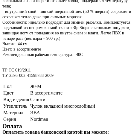
волокнами льна и шерсти отражает холод, поддерживая температуру
тела;
- внутренний слой - мягкий шерстяной мех (50 % шерсти) согревает и
сохраняет тепло даже при сильных морозах.
Особенности: идеально подходит для зимней рыбалки. Комплектуется
надставкой из непромокаемой ткани «Rip Stop» с затяжным шнурком,
защищая ногу от попадания во внутрь снега и влаги. Легче ПВХ в
четыре раза (вес пары – 900 гр.)
Высота: 44 см.
Цвет: в ассортименте
Рекомендованная рабочая температура: -40С
ТР ТС 019/2011
ТУ 2595-002-41598788-2009
Пол
Ж+М
Цвет
В ассортименте
Вид изделия
Сапоги
Утеплитель
Чулок вкладной многослойный
Материал
ЭВА
Серия
Nordman
Оплата
Оплатить товара банковской картой вы можете: