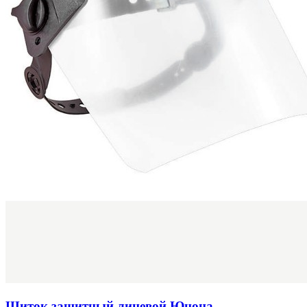
Щиток защитный лицевой Юнона