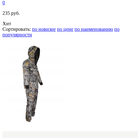
0
235 руб.
Хит
Сортировать:
по новизне
по цене
по наименованию
по
популярности