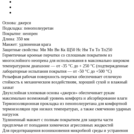
Основа: джерси
Подкладка: пенополиуретан
Покрытие: неопрен
Длина: 350 мм
Манжет: удлиненная крага
Защитные свойства: Ми Мп Вн Кк Щ50 Нс Нм Тн То Тп250
Герметичные кроеные перчатки со сплошным покрытием из
многослойного неопрена для использования в максимально широком
температурном диапазоне — от -35 °С до + 250 °С (подтвержденные
лабораторные испытания покрытия — от -50 °С до +500 °С)
Рельефная рабочая поверхность перчатки обеспечивает отличную
стойкость к механическим воздействиям, хороший сухой и влажный
захват
Двухслойная хлопковая основа «джерси» обеспечивает рукам
максимально возможный уровень комфорта и абсорбирование влаги
Термоизоляционная прокладка из пенополиуретана для комфортной
термоизоляции при низких температурах, а также смягчению ударных
нагрузок
Удлиненный манжет с полным покрытием для защиты части
предплечья от попадания химически агрессивных жидкостей
Для предотвращения возникновения микробной среды и устранения