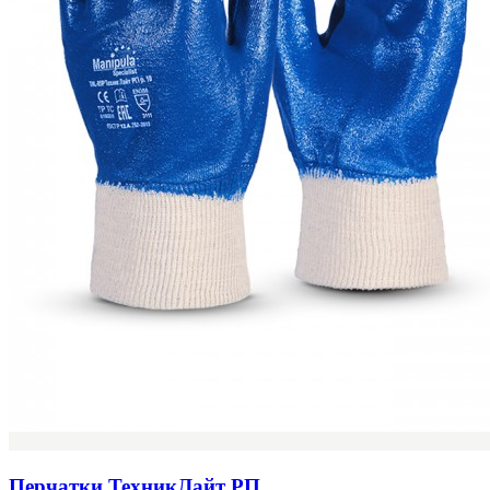
Перчатки ТехникЛайт РП