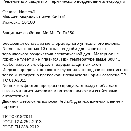
Решение для защиты от термического воздействия электродуги
Основа: Nomex®
Манжет: оверлок из нити Kevlar®
Упаковка: 10/100
Защитные свойства: Ми Мп То Тп250
Бесшовная основа из мета-арамидного уникального волокна
Nomex плотностью 10 петель на дюйм для защиты от
термического воздействия электрической дуги. Материал не
горит, не тлеет и не плавится. При температуре выше 380 °С
карбонизируется, образуя твердый защитный слой
Индекс передачи теплового излучения и передачи конвективного
тепла многократно превосходит показатели нормы согласно ТР
ТС 019/2011
Nomex комфортен, прекрасно пропускает воздух, обладает
высокими гигиеническими и гигроскопическими свойствами,
антистатичен
Двойной оверлок из волокна Kevlar® для исключения тления и
горения
ТР ТС 019/2011
ГОСТ 12.4.252-2013
ГОСТ ЕN 388-2012