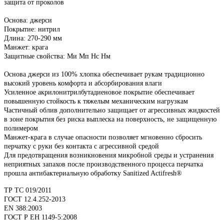
защита от проколов
Основа: джерси
Покрытие: нитрил
Длина: 270-290 мм
Манжет: крага
Защитные свойства: Ми Мп Нс Нм
Основа джерси из 100% хлопка обеспечивает рукам традиционно
высокий уровень комфорта и абсорбирования влаги
Усиленное акрилонитрилбутадиеновое покрытие обеспечивает
повышенную стойкость к тяжелым механическим нагрузкам
Частичный облив дополнительно защищает от агрессивных жидкостей
в зоне покрытия без риска выплеска на поверхность, не защищенную
полимером
Манжет-крага в случае опасности позволяет мгновенно сбросить
перчатку с руки без контакта с агрессивной средой
Для предотвращения возникновения микробной среды и устранения
неприятных запахов после производственного процесса перчатка
прошла антибактериальную обработку Sanitized Actifresh®
ТР ТС 019/2011
ГОСТ 12.4.252-2013
EN 388:2003
ГОСТ Р ЕН 1149-5:2008