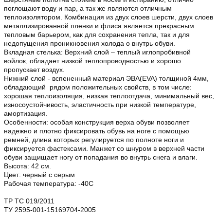
поглощают воду и пар, а так же являются отличным
теплоизолятором. Комбинация из двух слоев шерсти, двух слоев
металлизированной пленки и флиса является прекрасным
тепловым барьером, как для сохранения тепла, так и для
недопущения проникновения холода о внутрь обуви.
Вкладная стелька: Верхний слой – теплый иглопробивной
войлок, обладает низкой теплопроводностью и хорошо
пропускает воздух.
Нижний слой - вспененный материал ЭВА(EVA) толщиной 4мм,
обладающий рядом положительных свойств, в том числе:
хорошая теплоизоляция, низкая теплоотдача, минимальный вес,
износоустойчивость, эластичность при низкой температуре,
амортизация.
Особенности: особая конструкция верха обуви позволяет
надежно и плотно фиксировать обувь на ноге с помощью
ремней, длина которых регулируется по полноте ноги и
фиксируется фастексами. Манжет со шнуром в верхней части
обуви защищает ногу от попадания во внутрь снега и влаги.
Высота: 42 см.
Цвет: черный с серым
Рабочая температура: -40С
ТР ТС 019/2011
ТУ 2595-001-15169704-2005