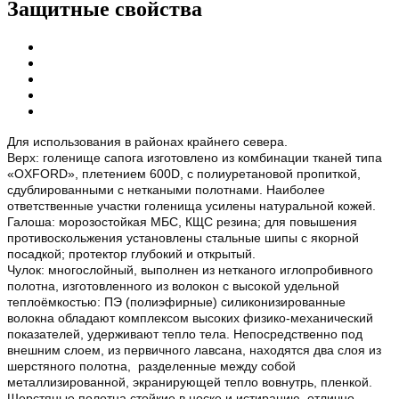
Защитные свойства
Для использования в районах крайнего севера.
Верх: голенище сапога изготовлено из комбинации тканей типа
«OXFORD», плетением 600D, с полиуретановой пропиткой,
сдублированными с неткаными полотнами. Наиболее
ответственные участки голенища усилены натуральной кожей.
Галоша: морозостойкая МБС, КЩС резина; для повышения
противоскольжения установлены стальные шипы с якорной
посадкой; протектор глубокий и открытый.
Чулок: многослойный, выполнен из нетканого иглопробивного
полотна, изготовленного из волокон с высокой удельной
теплоёмкостью: ПЭ (полиэфирные) силиконизированные
волокна обладают комплексом высоких физико-механический
показателей, удерживают тепло тела. Непосредственно под
внешним слоем, из первичного лавсана, находятся два слоя из
шерстяного полотна, разделенные между собой
металлизированной, экранирующей тепло вовнутрь, пленкой.
Шерстяные полотна стойкие в носке и истиранию, отлично