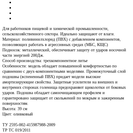
Для работников пищевой и химической промышленности,
сельскохозяйственного сектора. Идеально защищают от влаги.
Материал: поливинилхлорид (ПВХ) с добавлением компонентов,
позволяющих работать в агрессивных средах (МБС, КЩС)
Подносок: металлический, обеспечивает защиту от ударов носочной
части энергией 200Дж.
Способ производства: трехкомпонентное литье
Особенности: модель обладает повышенной комфортностью по
сравнению с двух-компонентными моделями. Промежуточный слой
подошвы (вспененный ПВХ) придает модели высокие
амортизирующие свойства. Защитные усилители на внешних и
внутрених сторонах голенища предохраняют щиколотки от боковых
ударов. Подошва обладает самоочищающим профилем и
гарантировано защищает от скольжений по мокрым и зажиренным
поверхностям.
Высота: 39 см
Цвет: оливковый
ТУ 2595-002-415987988-2009
ТР ТС 019/2011