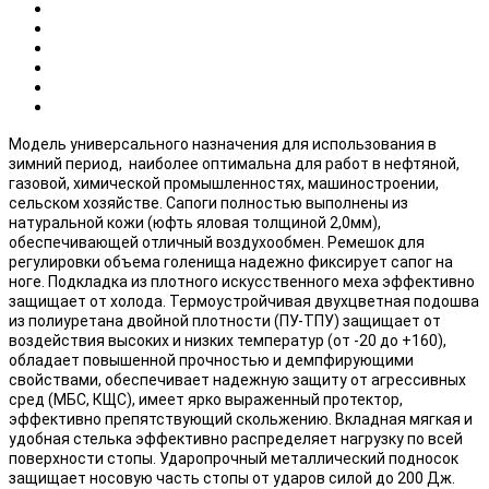
Модель универсального назначения для использования в
зимний период, наиболее оптимальна для работ в нефтяной,
газовой, химической промышленностях, машиностроении,
сельском хозяйстве. Сапоги полностью выполнены из
натуральной кожи (юфть яловая толщиной 2,0мм),
обеспечивающей отличный воздухообмен. Ремешок для
регулировки объема голенища надежно фиксирует сапог на
ноге. Подкладка из плотного искусственного меха эффективно
защищает от холода. Термоустройчивая двухцветная подошва
из полиуретана двойной плотности (ПУ-ТПУ) защищает от
воздействия высоких и низких температур (от -20 до +160),
обладает повышенной прочностью и демпфирующими
свойствами, обеспечивает надежную защиту от агрессивных
сред (МБС, КЩС), имеет ярко выраженный протектор,
эффективно препятствующий скольжению. Вкладная мягкая и
удобная стелька эффективно распределяет нагрузку по всей
поверхности стопы. Ударопрочный металлический подносок
защищает носовую часть стопы от ударов силой до 200 Дж.