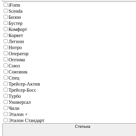
iForm
Scenda
Бизон
Бустер
Комфорт
Корвет
Легион
Нитро
Оператор
Оптима
Союз
Союзник
Спец
Трейсер-Актив
Трейсер-Босс
Турбо
Универсал
Чили
Эталон +
Эталон Стандарт
Стелька