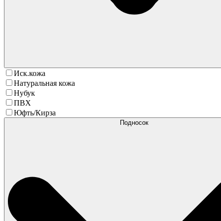
Иск.кожа
Натуральная кожа
Нубук
ПВХ
Юфть/Кирза
Подносок