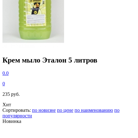
Крем мыло Эталон 5 литров
0.0
0
235 руб.
Хит
Сортировать:
по новизне
по цене
по наименованию
по
популярности
Новинка