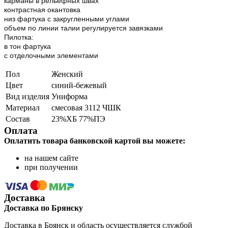
карманы в рельефных швах
контрастная окантовка
низ фартука с закругленными углами
объем по линии талии регулируется завязками
Пилотка:
в тон фартука
с отделочными элементами
Пол
Женский
Цвет
синий-бежевый
Вид изделия
Униформа
Материал
смесовая 3112 ЧШК
Состав
23%ХБ 77%ПЭ
Оплата
Оплатить товара банковской картой вы можете:
на нашем сайте
при получении
Доставка
Доставка по Брянску
Доставка в Брянск и область осуществляется службой