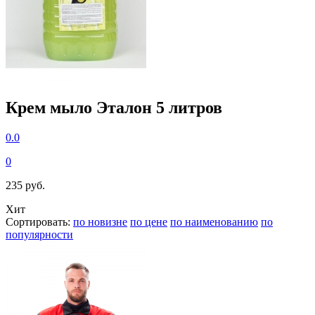
Крем мыло Эталон 5 литров
0.0
0
235 руб.
Хит
Сортировать:
по новизне
по цене
по наименованию
по
популярности