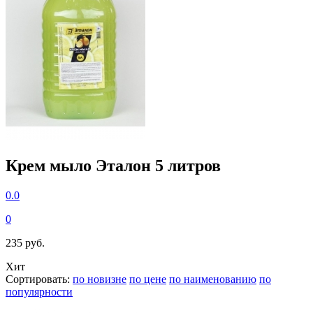
Крем мыло Эталон 5 литров
0.0
0
235 руб.
Хит
Сортировать:
по новизне
по цене
по наименованию
по
популярности