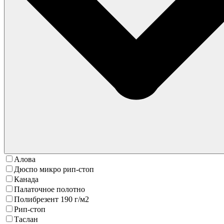
Алова
Дюспо микро рип-стоп
Канада
Палаточное полотно
Полибрезент 190 г/м2
Рип-стоп
Таслан