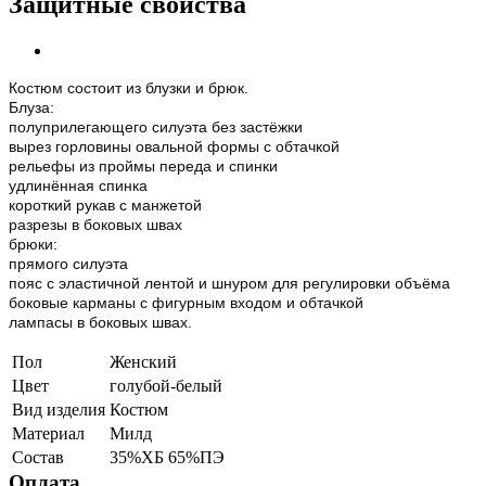
Защитные свойства
Костюм состоит из блузки и брюк.
Блуза:
полуприлегающего силуэта без застёжки
вырез горловины овальной формы с обтачкой
рельефы из проймы переда и спинки
удлинённая спинка
короткий рукав с манжетой
разрезы в боковых швах
брюки:
прямого силуэта
пояс с эластичной лентой и шнуром для регулировки объёма
боковые карманы с фигурным входом и обтачкой
лампасы в боковых швах.
Пол
Женский
Цвет
голубой-белый
Вид изделия
Костюм
Материал
Милд
Состав
35%ХБ 65%ПЭ
Оплата