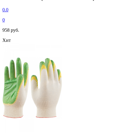
0.0
0
958 руб.
Хит