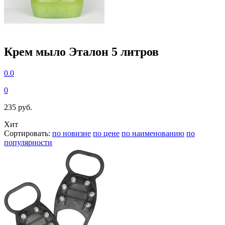
Крем мыло Эталон 5 литров
0.0
0
235 руб.
Хит
Сортировать:
по новизне
по цене
по наименованию
по
популярности