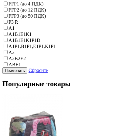
FFP1 (до 4 ПДК)
FFP2 (до 12 ПДК)
FFP3 (до 50 ПДК)
P3 R
А1
А1В1Е1К1
А1В1Е1К1Р1D
А1Р1,В1Р1,Е1Р1,К1Р1
А2
А2В2Е2
АВЕ1
Сбросить
Популярные товары