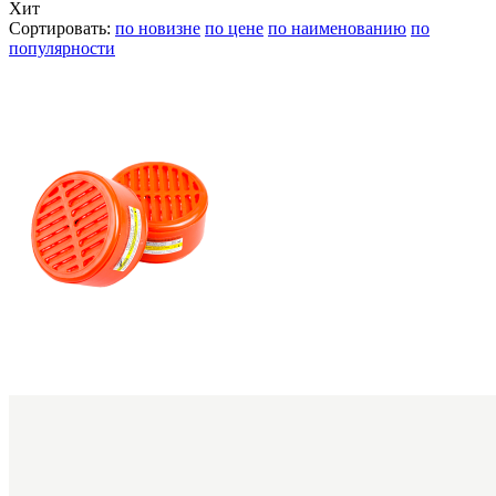
Хит
Сортировать:
по новизне
по цене
по наименованию
по
популярности