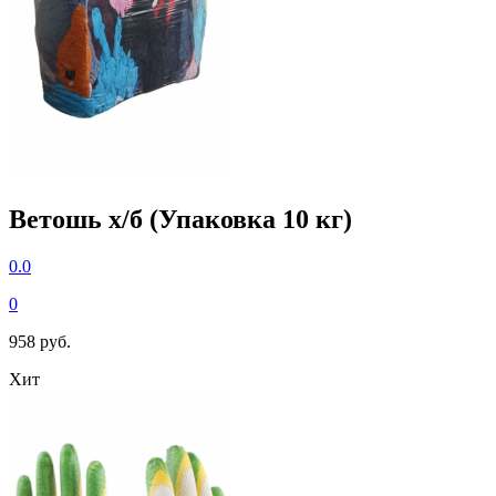
Ветошь х/б (Упаковка 10 кг)
0.0
0
958 руб.
Хит