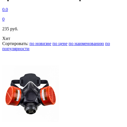
0.0
0
235 руб.
Хит
Сортировать:
по новизне
по цене
по наименованию
по
популярности