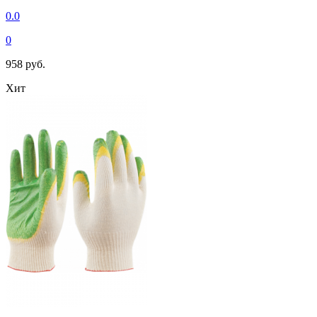
0.0
0
958 руб.
Хит