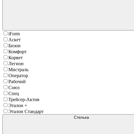
iForm
Аскет
Бизон
Комфорт
Корвет
Легион
Мистраль
Оператор
Рабочий
Союз
Спец
Трейсер-Актив
Эталон +
Эталон Стандарт
Стелька