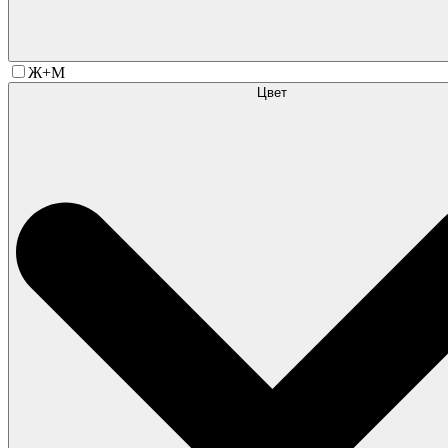
Ж+М
Цвет