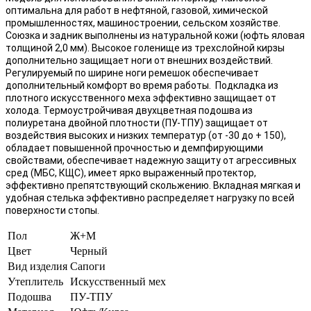
оптимальна для работ в нефтяной, газовой, химической
промышленностях, машиностроении, сельском хозяйстве.
Союзка и задник выполнены из натуральной кожи (юфть яловая
толщиной 2,0 мм). Высокое голенище из трехслойной кирзы
дополнительно защищает ноги от внешних воздействий.
Регулируемый по ширине ноги ремешок обеспечивает
дополнительный комфорт во время работы. Подкладка из
плотного искусственного меха эффективно защищает от
холода. Термоустройчивая двухцветная подошва из
полиуретана двойной плотности (ПУ-ТПУ) защищает от
воздействия высоких и низких температур (от -30 до + 150),
обладает повышенной прочностью и демпфирующими
свойствами, обеспечивает надежную защиту от агрессивных
сред (МБС, КЩС), имеет ярко выраженный протектор,
эффективно препятствующий скольжению. Вкладная мягкая и
удобная стелька эффективно распределяет нагрузку по всей
поверхности стопы.
Пол
Ж+М
Цвет
Черный
Вид изделия
Сапоги
Утеплитель
Искусственный мех
Подошва
ПУ-ТПУ