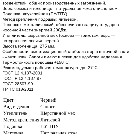
воздействий общих производственных загрязнений.
Верх: союзка и голенище - натуральная кожа с тиснением.
Подошва: двухслойная (ПУ/ТПУ)
Метод крепления подошвы: литьевой.
Подносок: металлический, обеспечивает защиту от ударов
носочной части энергией 200Дж.
Утеплитель: шерстяной мех (основа — трикотаж, ворс —
натуральная овечья шерсть).
Высота голенища: 275 мм.
Особенности: амортизационный стабилизатор в пяточной части
- «антишок». Сапоги имеют шлевки для удобства надевания.
Термостойкость подошвы +150°С.
Рекомендуемая рабочая температура: до -27°С
ГОСТ 12.4.137-2001
ГОСТ Р 12.4.187-97
ГОСТ 28507-99
ТР ТС 019/2011
Цвет
Черный
Вид изделия
Сапоги
Утеплитель
Шерстянной мех
Метод крепления
Литьевой
Подошва
ПУ-ТПУ
Материал
Натуральная кожа