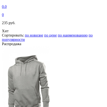
0.0
0
235 руб.
Хит
Сортировать:
по новизне
по цене
по наименованию
по
популярности
Распродажа