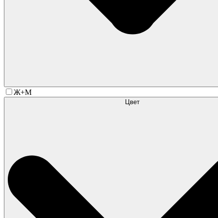
Ж+М
Цвет