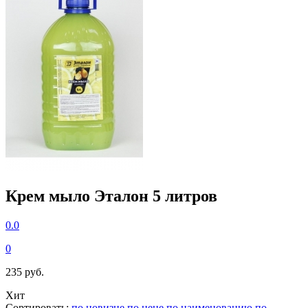
Крем мыло Эталон 5 литров
0.0
0
235 руб.
Хит
Сортировать:
по новизне
по цене
по наименованию
по