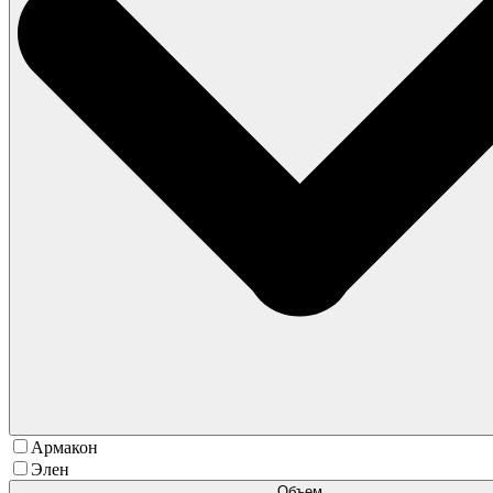
Армакон
Элен
Объем