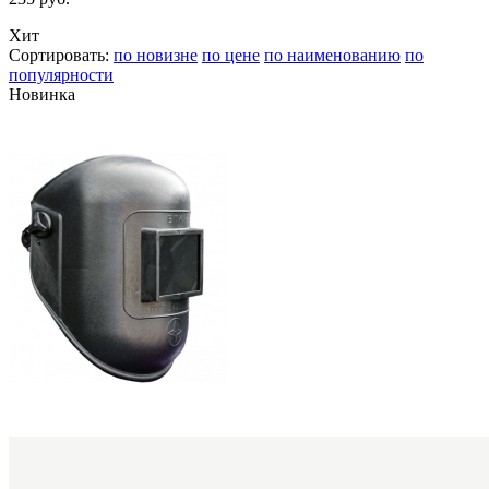
Хит
Сортировать:
по новизне
по цене
по наименованию
по
популярности
Новинка