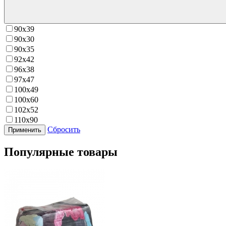
90x39
90х30
90х35
92х42
96x38
97х47
100х49
100х60
102х52
110х90
Сбросить
Популярные товары