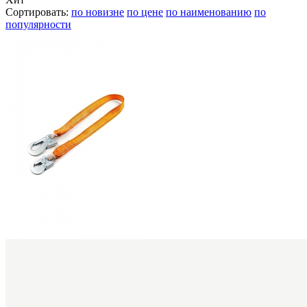
Сортировать:
по новизне
по цене
по наименованию
по
популярности