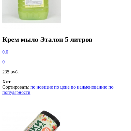
Крем мыло Эталон 5 литров
0.0
0
235 руб.
Хит
Сортировать:
по новизне
по цене
по наименованию
по
популярности