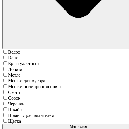
Ведро
Веник
Ерш туалетный
Лопата
Метла
Мешки для мусора
Мешки полипропиленовые
Скотч
Совок
Черенки
Швабра
Шланг с распылителем
Щетка
Материал